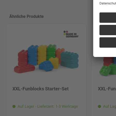
Produktgalerie überspringen
Ähnliche Produkte
XXL-Funblocks Starter-Set
XXL-Fun
Auf Lager - Lieferzeit: 1-3 Werktage
Auf Lag