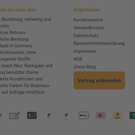
ile bei boho play
Allgemeines
 Bezahlung, vielseitig und
Kundenservice
isiko
Versandkosten
lose Retoure
Datenschutz
liche Beratung
Barrierefreiheitserklärung
ade in Germany
Impressum
eichmacher, ohne
rregende Stoffe
AGB
t mach Neu: Rückgabe und
Unser Blog
ng benutzter Steine
erte Konditionen und
Vertrag widerrufen
uelle Farben für Business-
auf Anfrage erhältlich