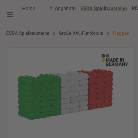
springen
Zur Hauptnavigation springen
Home
% Angebote
ESDA Spielbausteine
RI
ESDA Spielbausteine
Große XXL-Funblocks
Flaggen