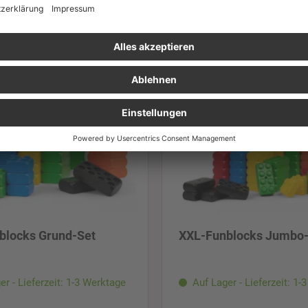
blocks Grund-Set
XXL-Funblocks Jumbo-
er - Lieferzeit: 1-3 Werktage
Auf Lager - Lieferzeit: 1