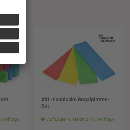
Set
XXL-Funblocks Regalplatten-
Set
-3 Werktage
Auf Lager - Lieferzeit: 1-3 Werktage