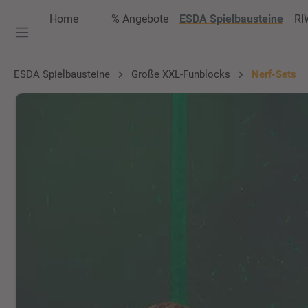
springen
Zur Hauptnavigation springen
Home
% Angebote
ESDA Spielbausteine
RI
ESDA Spielbausteine
Große XXL-Funblocks
Nerf-Sets