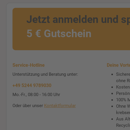
Jetzt anmelden und s
5 € Gutschein
Service-Hotline
Deine Vorte
Unterstützung und Beratung unter:
Sichere
ohne R
+49 5244 9789030
Kosten
Persön
Mo.-Fr., 08:00 - 16:00 Uhr
100% M
Oder über unser
Kontaktformular
Ohne W
krebse
Aus Al
Recycli