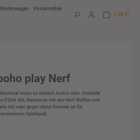
Kinderwagen
Kindermöbel
Ware
0,00 €*
boho play Nerf
anchmal muss es einfach Action sein. Verbinde
ie ESDA XXL-Bausteine mit den Nerf Waffen und
rete mit oder gegen deine Freunde an für
renzenlosen Spielspaß.