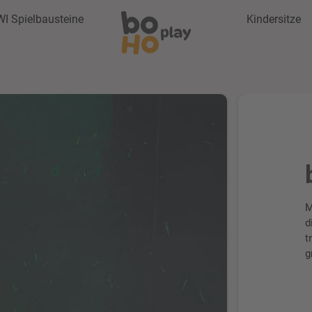
WI Spielbausteine
Kindersitze
M
d
t
g