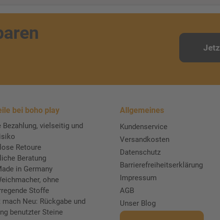
paren
Jet
ile bei boho play
Allgemeines
 Bezahlung, vielseitig und
Kundenservice
isiko
Versandkosten
lose Retoure
Datenschutz
liche Beratung
Barrierefreiheitserklärung
ade in Germany
Impressum
eichmacher, ohne
rregende Stoffe
AGB
t mach Neu: Rückgabe und
Unser Blog
ng benutzter Steine