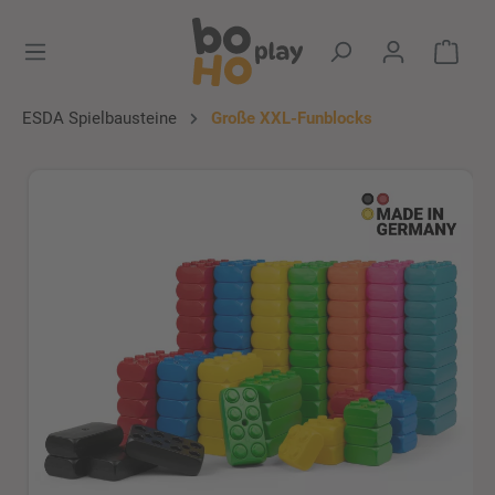
alt springen
Ware
ESDA Spielbausteine
Große XXL-Funblocks