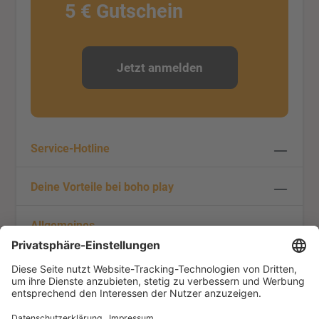
5 € Gutschein
Jetzt anmelden
Service-Hotline
Deine Vorteile bei boho play
Allgemeines
Social Media