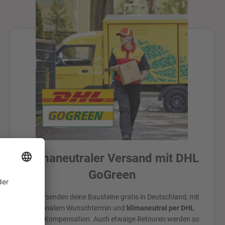
Klimaneutraler Versand mit DHL
GoGreen
Wir versenden deine Bausteine gratis in Deutschland, mit
optionalem Wunschtermin und
klimaneutral per DHL
durch Kompensation. Auch etwaige Retouren werden so