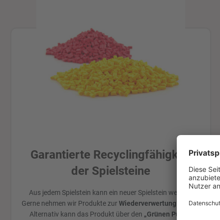
Garantierte Recyclingfähigkeit
der Spielsteine
Aus jedem Spielstein kann ein neuer Spielstein werden!
Gerne nehmen wir Produkte zur
Wiederverwertung
zurück.
Alternativ kann das Produkt über den
„Grünen Punkt“