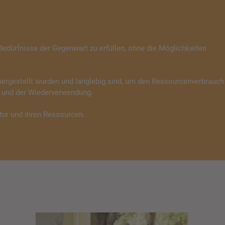
e Bedürfnisse der Gegenwart zu erfüllen, ohne die Möglichkeiten
 hergestellt wurden und langlebig sind, um den Ressourcenverbrauch
s und der Wiederverwendung.
tur und ihren Ressourcen.