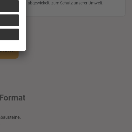
abgewickelt, zum Schutz unserer Umwelt.
anrufen
 Format
bausteine.
.