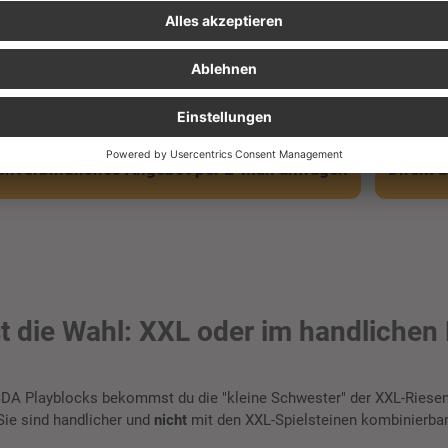
Materialien
. Ab ins Altpapier damit!
unverbindliches Angebot per E-Mail anfragen
Direkt 
t die Wahl: XXL oder im handlichen
SDA Playblocks bekommst du die "kleine Schwester" der XXL-Riesen
Sie sind handlicher und
nicht
mit den XXL-Spielsteinen kombinierbar