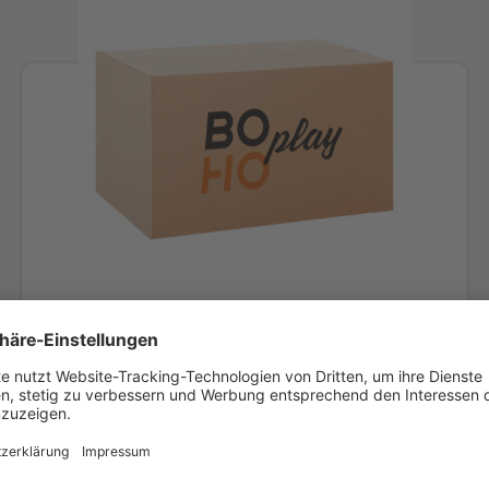
Versandkarton komplett
recyclingfähig
Du bekommst deine neuen Spielsteine schnell und
unkompliziert in einem recyclingfähigen Karton
geliefert – komplett
ohne Styropor oder sonstige