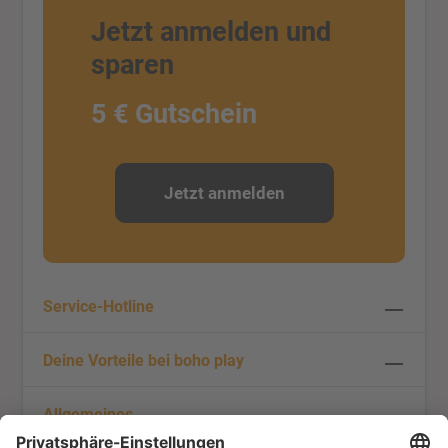
Jetzt anmelden und
sparen
5 € Gutschein
Jetzt anmelden
Service-Hotline
Deine Vorteile bei boho play
Allgemeines