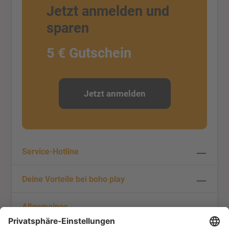
Jetzt anmelden und
sparen
5 € Gutschein
Jetzt anmelden
Service-Hotline
Deine Vorteile bei boho play
Allgemeines